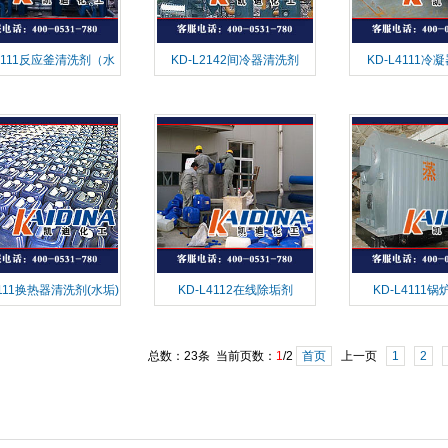
L4111反应釜清洗剂（水
KD-L2142间冷器清洗剂
KD-L4111冷
垢）
4111换热器清洗剂(水垢)
KD-L4112在线除垢剂
KD-L4111
总数：23条 当前页数：
1
/2
首页
上一页
1
2